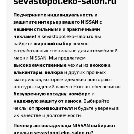
sevastopol.eko-salon.ru
Подчеркните индивидуальность и
защитите интерьер вашего NISSAN с
нашими стильными и практичными
чехлами!
В sevastopol.eko-salon.ru вы
найдете
широкий выбор
чехлов,
разработанных специально для автомобилей
марки NISSAN. Мы предлагаем
высококачественные
чехлы из
экокожи
,
алькантары
,
велюра
и других прочных
материалов, которые идеально повторяют
контуры сидений вашего Ниссан, обеспечивая
безупречную посадку
,
комфорт
и
надежную защиту от износа
. Выбирайте
чехлы
от производителя
и будьте уверены в
их качестве и долговечности.
Почему автовладельцы NISSAN выбирают
чехлы в sevastopol.eko-salon.ru?