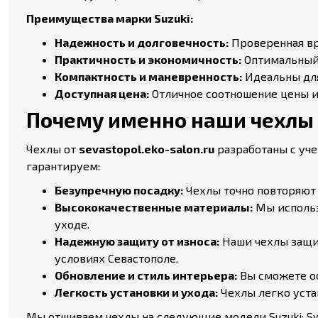
Преимущества марки Suzuki:
Надежность и долговечность:
Проверенная вр
Практичность и экономичность:
Оптимальный 
Компактность и маневренность:
Идеальны для
Доступная цена:
Отличное соотношение цены и 
Почему именно наши чехлы 
Чехлы от
sevastopol.eko-salon.ru
разработаны с уч
гарантируем:
Безупречную посадку:
Чехлы точно повторяют 
Высококачественные материалы:
Мы использ
уходе.
Надежную защиту от износа:
Наши чехлы защит
условиях Севастополе.
Обновление и стиль интерьера:
Вы сможете ос
Легкость установки и ухода:
Чехлы легко уста
Мы отшиваем чехлы на следующие модели Suzuki: Swift, Vit