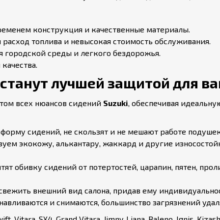
еменем конструкция и качественные материалы.
расход топлива и невысокая стоимость обслуживания.
 городской среды и легкого бездорожья.
качества.
станут лучшей защитой для ваш
етом всех нюансов сидений
Suzuki
, обеспечивая идеальн
форму сидений, не скользят и не мешают работе подушек
уем экокожу, алькантару, жаккард и другие износостойк
ят обивку сидений от потертостей, царапин, пятен, про
вежить внешний вид салона, придав ему индивидуальнос
навливаются и снимаются, большинство загрязнений удал
ara, SX4, Grand Vitara, Jimny, Liana, Baleno, Ignis, Kizashi,